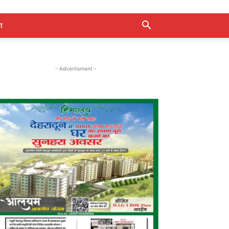
ा
- Advertisment -