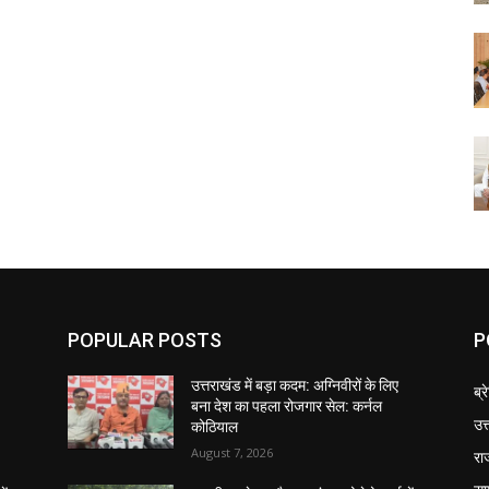
POPULAR POSTS
P
उत्तराखंड में बड़ा कदम: अग्निवीरों के लिए
ब्र
बना देश का पहला रोजगार सेल: कर्नल
उत
कोठियाल
August 7, 2026
रा