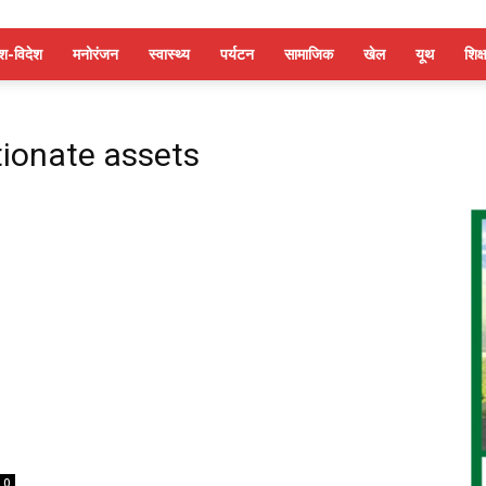
ेश-विदेश
मनोरंजन
स्वास्थ्य
पर्यटन
सामाजिक
खेल
यूथ
शिक्ष
tionate assets
0