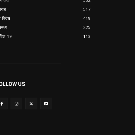
माजिक
532
राध
517
श-विदेश
419
ास्थ्य
225
विड-19
113
OLLOW US