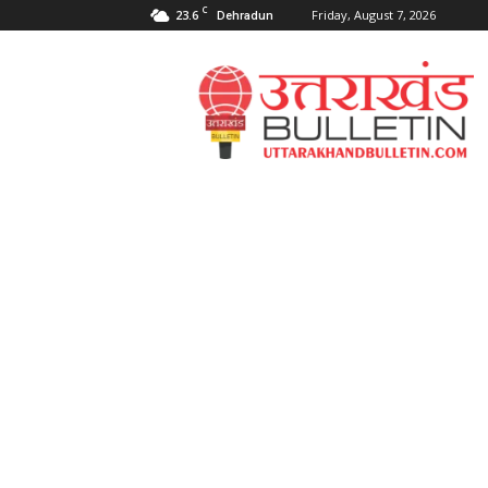
C
23.6
Friday, August 7, 2026
Dehradun
Uttarakahnd
Bulletin