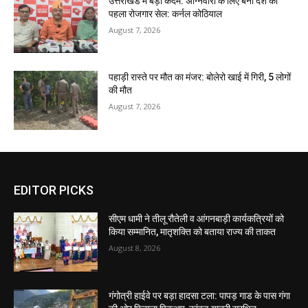
उत्तराखंड में बड़ा कदम: अग्निवीरों के लिए बना देश का
पहला रोजगार सेल: कर्नल कोठियाल
August 7, 2026
पहाड़ी रास्ते पर मौत का मंजर: बोलेरो खाई में गिरी, 5 लोगों
की मौत
August 7, 2026
EDITOR PICKS
सीएम धामी ने तीलू रौतेली व आंगनबाड़ी कार्यकत्रियों को
किया सम्मानित, मातृशक्ति को बताया राज्य की ताकत
August 8, 2026
गंगोत्री हाईवे पर बड़ा हादसा टला: पापड़ गाड के पास गंगा