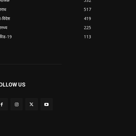
माजिक
532
राध
517
श-विदेश
419
ास्थ्य
225
विड-19
113
OLLOW US