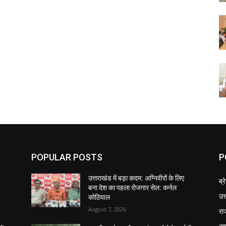
POPULAR POSTS
P
उत्तराखंड में बड़ा कदम: अग्निवीरों के लिए
ब्र
बना देश का पहला रोजगार सेल: कर्नल
उत
कोठियाल
August 7, 2026
रा