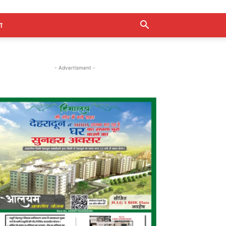
ा
- Advertisment -