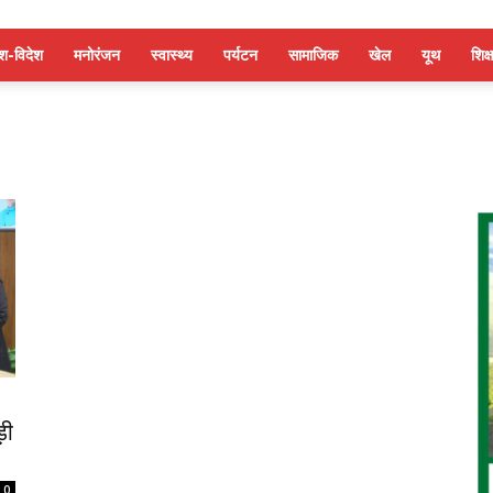
ेश-विदेश
मनोरंजन
स्वास्थ्य
पर्यटन
सामाजिक
खेल
यूथ
शिक्ष
़ी
0