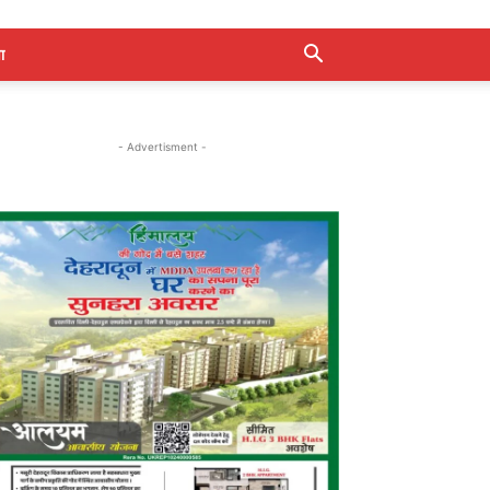
ा
- Advertisment -