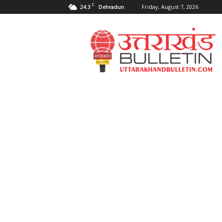
C
24.3
Friday, August 7, 2026
Dehradun
Uttarakahnd
Bulletin