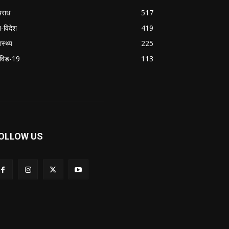
राध
517
श-विदेश
419
ास्थ्य
225
विड-19
113
OLLOW US