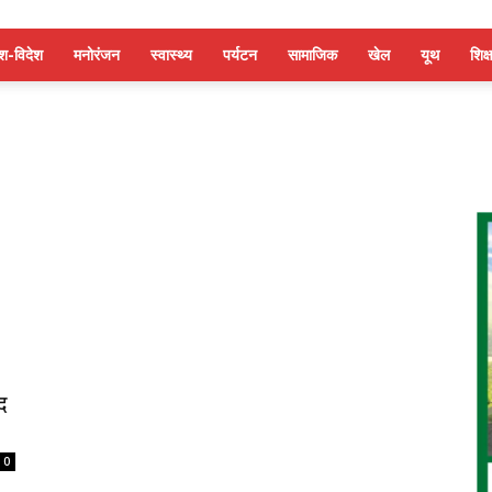
ेश-विदेश
मनोरंजन
स्वास्थ्य
पर्यटन
सामाजिक
खेल
यूथ
शिक्ष
द
0