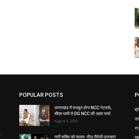
POPULAR POSTS
P
उत्तराखंड में मजबूत होगा NCC नेटवर्क,
ब्र
सीएम धामी से DG NCC की अहम चर्चा
उत
August 6, 2026
रा
सा
र
नारी शक्ति को सलाम: तीलू रौतेली पुरस्कार