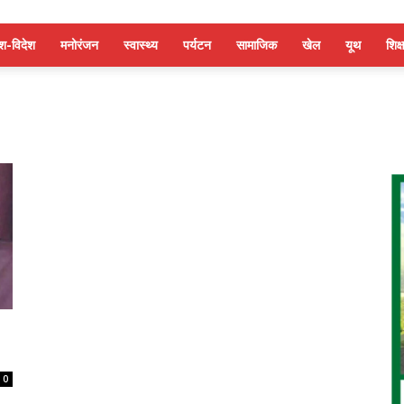
ेश-विदेश
मनोरंजन
स्वास्थ्य
पर्यटन
सामाजिक
खेल
यूथ
शिक्ष
0