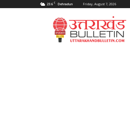
C
23.6
Friday, August 7, 2026
Dehradun
Uttarakahnd
Bulletin