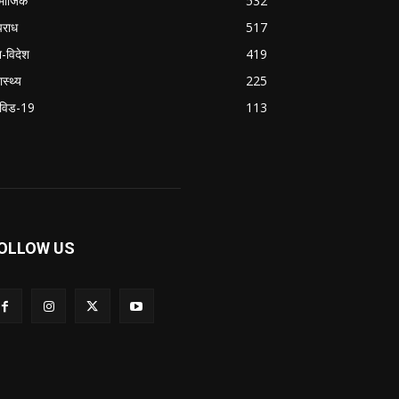
माजिक
532
राध
517
श-विदेश
419
ास्थ्य
225
विड-19
113
OLLOW US