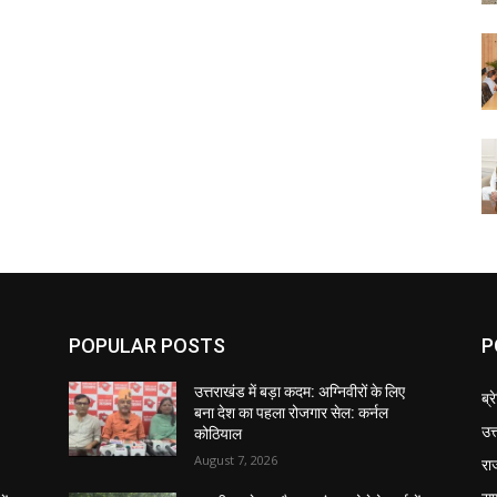
POPULAR POSTS
P
उत्तराखंड में बड़ा कदम: अग्निवीरों के लिए
ब्र
बना देश का पहला रोजगार सेल: कर्नल
उत
कोठियाल
August 7, 2026
रा