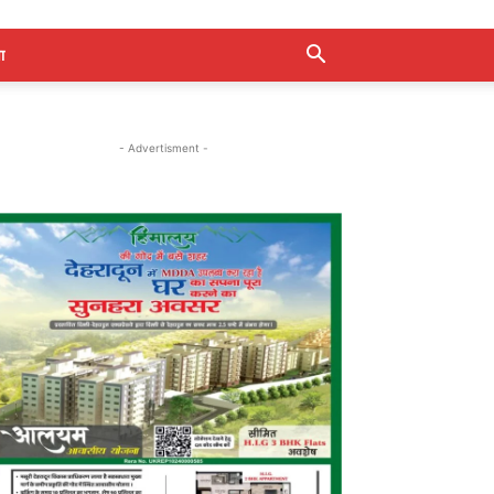
ा
- Advertisment -