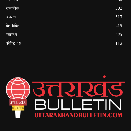
सामाजिक
532
अपराध
517
देश-विदेश
419
स्वास्थ्य
225
कोविड-19
113