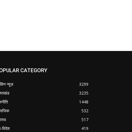
OPULAR CATEGORY
ेकिंग न्यूज़
3299
्तराखंड
3235
जनीति
1448
माजिक
532
राध
517
श-विदेश
419