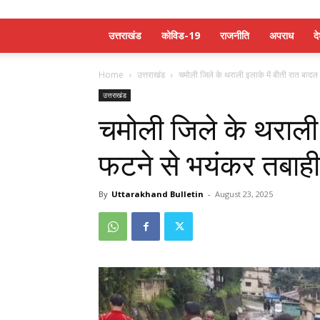
उत्तराखंड
कोविड-19
राजनीति
अपराध
द
Home
उत्तराखंड
चमोली जिले के थराली इलाके में बीती रात बादल
उत्तराखंड
चमोली जिले के थराली 
फटने से भयंकर तबाही
By
Uttarakhand Bulletin
-
August 23, 2025