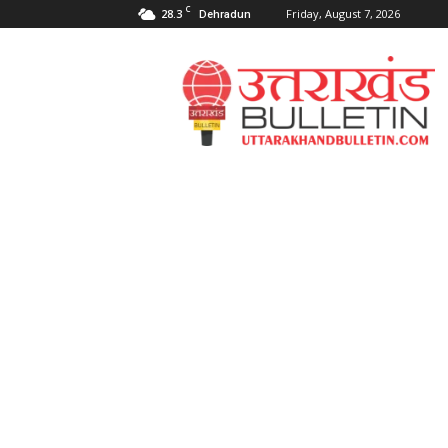
C
28.3
Friday, August 7, 2026
Dehradun
Uttarakahnd
Bulletin