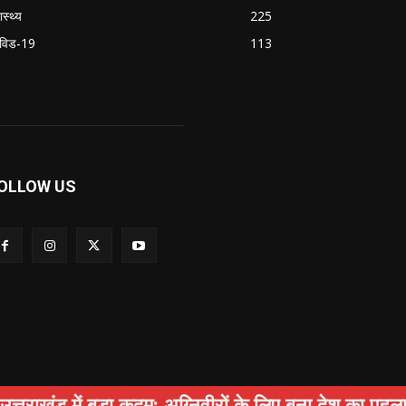
ास्थ्य
225
विड-19
113
OLLOW US
 में बड़ा कदम: अग्निवीरों के लिए बना देश का पहला रोजगार 
षा
अपराध
स्वास्थ्य
सामाजिक
पर्यटन
Privacy Policy