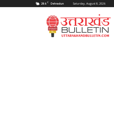
C
28.6
Saturday, August 8, 2026
Dehradun
Uttarakahnd
Bulletin