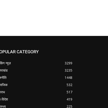
OPULAR CATEGORY
ेकिंग न्यूज़
3299
्तराखंड
3235
जनीति
1448
माजिक
532
राध
517
श-विदेश
419
ास्थ्य
225