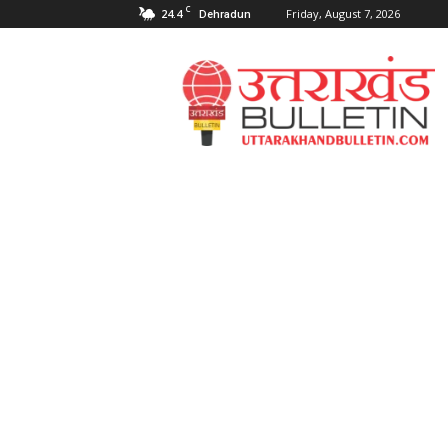
C
24.4
Friday, August 7, 2026
Dehradun
Uttarakahnd
Bulletin