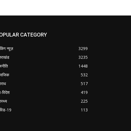
OPULAR CATEGORY
ेकिंग न्यूज़
3299
्तराखंड
3235
जनीति
1448
माजिक
532
राध
517
श-विदेश
419
ास्थ्य
225
विड-19
113