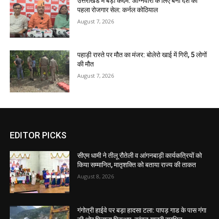
उत्तराखंड में बड़ा कदम: अग्निवीरों के लिए बना देश का
पहला रोजगार सेल: कर्नल कोठियाल
August 7, 2026
पहाड़ी रास्ते पर मौत का मंजर: बोलेरो खाई में गिरी, 5 लोगों
की मौत
August 7, 2026
EDITOR PICKS
सीएम धामी ने तीलू रौतेली व आंगनबाड़ी कार्यकत्रियों को
किया सम्मानित, मातृशक्ति को बताया राज्य की ताकत
August 8, 2026
गंगोत्री हाईवे पर बड़ा हादसा टला: पापड़ गाड के पास गंगा