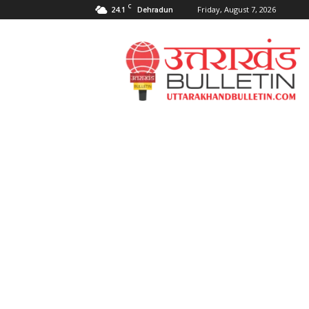
C
24.1
Friday, August 7, 2026
Dehradun
Uttarakahnd
Bulletin