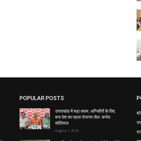
POPULAR POSTS
P
उत्तराखंड में बड़ा कदम: अग्निवीरों के लिए
ब्र
बना देश का पहला रोजगार सेल: कर्नल
उत
कोठियाल
August 7, 2026
रा