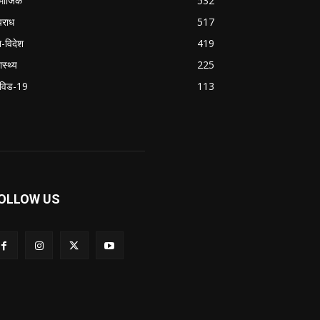
माजिक
532
राध
517
श-विदेश
419
ास्थ्य
225
विड-19
113
OLLOW US