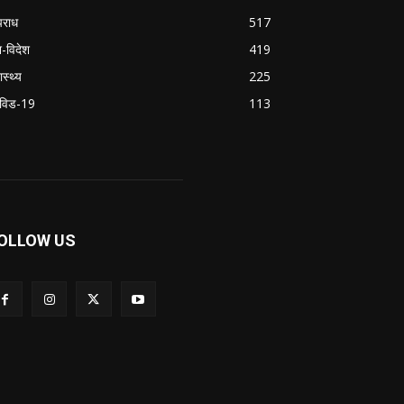
राध
517
श-विदेश
419
ास्थ्य
225
विड-19
113
OLLOW US