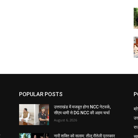
POPULAR POSTS
P
उत्तराखंड में मजबूत होगा NCC नेटवर्क,
ब्र
सीएम धामी से DG NCC की अहम चर्चा
उत
August 6, 2026
रा
सा
र
नारी शक्ति को सलाम: तीलू रौतेली पुरस्कार