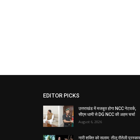
EDITOR PICKS
उत्तराखंड में मजबूत होगा NCC नेटवर्क,
सीएम धामी से DG NCC की अहम चर्चा
August 6, 2026
नारी शक्ति को सलाम: तीलू रौतेली पुरस्का