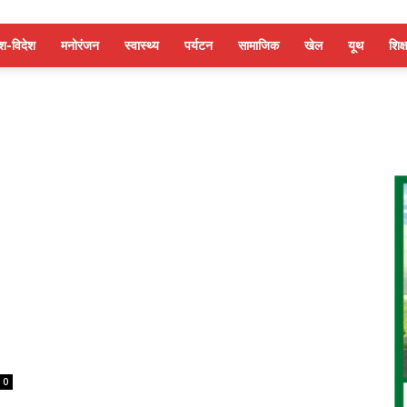
ेश-विदेश
मनोरंजन
स्वास्थ्य
पर्यटन
सामाजिक
खेल
यूथ
शिक्ष
0