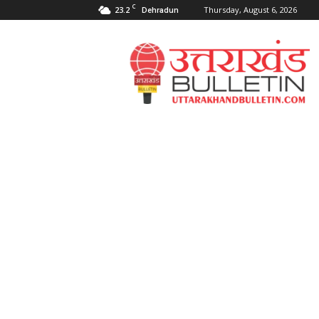
C
23.2
Thursday, August 6, 2026
Dehradun
Uttarakahnd
Bulletin