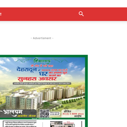
ा
- Advertisment -