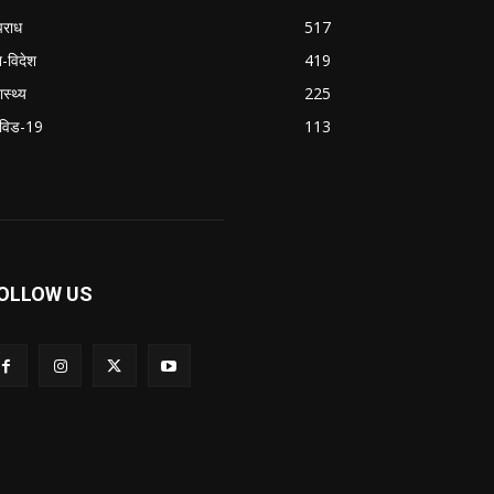
राध
517
श-विदेश
419
ास्थ्य
225
विड-19
113
OLLOW US