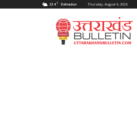
C
23.4
Thursday, August 6, 2026
Dehradun
Uttarakahnd
Bulletin