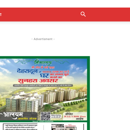
ा
- Advertisment -