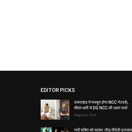
EDITOR PICKS
उत्तराखंड में मजबूत होगा NCC नेटवर्क,
सीएम धामी से DG NCC की अहम चर्चा
August 6, 2026
नारी शक्ति को सलाम: तीलू रौतेली पुरस्का