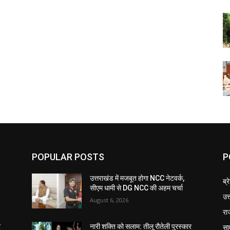
POPULAR POSTS
P
उत्तराखंड में मजबूत होगा NCC नेटवर्क,
ब्र
सीएम धामी से DG NCC की अहम चर्चा
उत
August 6, 2026
रा
सा
र
नारी शक्ति को सलाम: तीलू रौतेली पुरस्कार