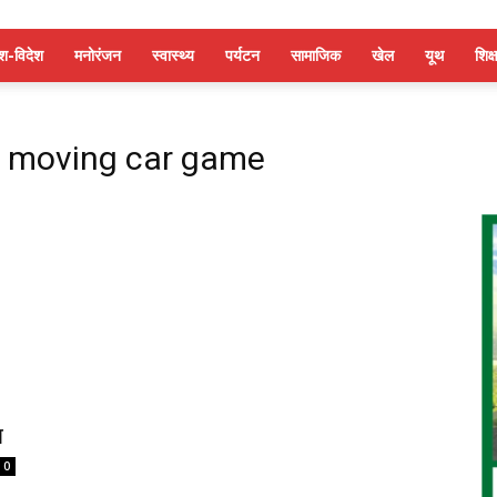
ेश-विदेश
मनोरंजन
स्वास्थ्य
पर्यटन
सामाजिक
खेल
यूथ
शिक्ष
: moving car game
त
0