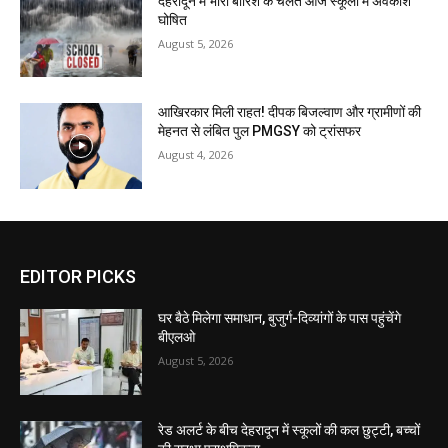
देहरादून में भारी बारिश के चलते आज स्कूलों में अवकाश
घोषित
August 5, 2026
आखिरकार मिली राहत! दीपक बिजल्वाण और ग्रामीणों की
मेहनत से लंबित पुल PMGSY को ट्रांसफर
August 4, 2026
EDITOR PICKS
घर बैठे मिलेगा समाधान, बुजुर्ग-दिव्यांगों के पास पहुंचेंगे
बीएलओ
August 5, 2026
रेड अलर्ट के बीच देहरादून में स्कूलों की कल छुट्टी, बच्चों