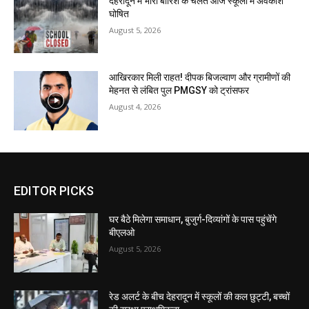
देहरादून में भारी बारिश के चलते आज स्कूलों में अवकाश
घोषित
August 5, 2026
आखिरकार मिली राहत! दीपक बिजल्वाण और ग्रामीणों की
मेहनत से लंबित पुल PMGSY को ट्रांसफर
August 4, 2026
EDITOR PICKS
घर बैठे मिलेगा समाधान, बुजुर्ग-दिव्यांगों के पास पहुंचेंगे
बीएलओ
August 5, 2026
रेड अलर्ट के बीच देहरादून में स्कूलों की कल छुट्टी, बच्चों