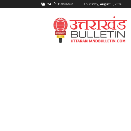
C
24.5
Thursday, August 6, 2026
Dehradun
Uttarakahnd
Bulletin