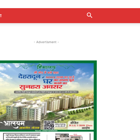
ा
- Advertisment -