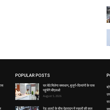
POPULAR POSTS
P
 पास
घर बैठे मिलेगा समाधान, बुजुर्ग-दिव्यांगों के पास
ब्र
पहुंचेंगे बीएलओ
उत
August 5, 2026
रा
सा
ल
रेड अलर्ट के बीच देहरादून में स्कूलों की कल