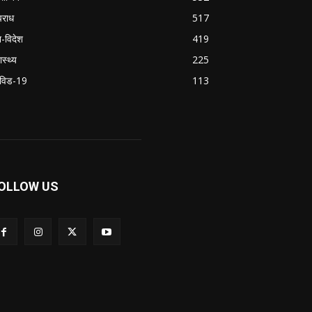
राध
517
श-विदेश
419
ास्थ्य
225
विड-19
113
OLLOW US