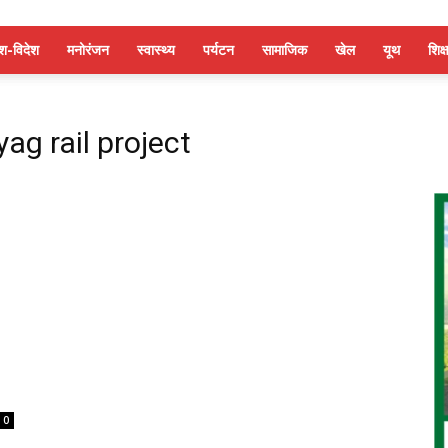
ेश-विदेश
मनोरंजन
स्वास्थ्य
पर्यटन
सामाजिक
खेल
यूथ
शिक्ष
ag rail project
0