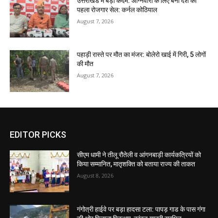
उत्तराखंड में बड़ा कदम: अग्निवीरों के लिए बना देश का
पहला रोजगार सेल: कर्नल कोठियाल
August 7, 2026
पहाड़ी रास्ते पर मौत का मंजर: बोलेरो खाई में गिरी, 5 लोगों
की मौत
August 7, 2026
EDITOR PICKS
सीएम धामी ने तीलू रौतेली व आंगनबाड़ी कार्यकत्रियों को
किया सम्मानित, मातृशक्ति को बताया राज्य की ताकत
August 8, 2026
गंगोत्री हाईवे पर बड़ा हादसा टला: पापड़ गाड के पास गंगा