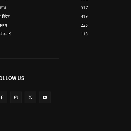
राध
517
श-विदेश
419
ास्थ्य
225
विड-19
113
OLLOW US