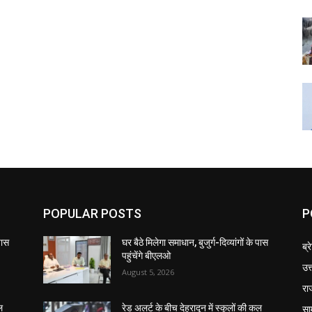
POPULAR POSTS
P
 पास
घर बैठे मिलेगा समाधान, बुजुर्ग-दिव्यांगों के पास
ब्र
पहुंचेंगे बीएलओ
उत
August 5, 2026
रा
सा
ल
रेड अलर्ट के बीच देहरादून में स्कूलों की कल