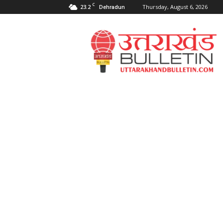
C
23.2
Thursday, August 6, 2026
Dehradun
Uttarakahnd
Bulletin