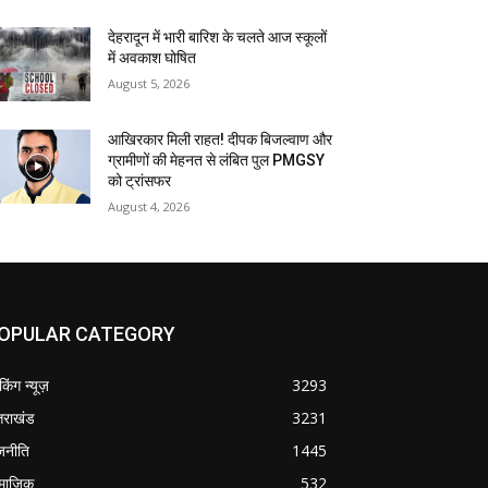
देहरादून में भारी बारिश के चलते आज स्कूलों
में अवकाश घोषित
August 5, 2026
आखिरकार मिली राहत! दीपक बिजल्वाण और
ग्रामीणों की मेहनत से लंबित पुल PMGSY
को ट्रांसफर
August 4, 2026
OPULAR CATEGORY
ेकिंग न्यूज़
3293
्तराखंड
3231
जनीति
1445
माजिक
532