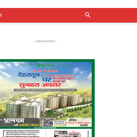
ा
- Advertisment -