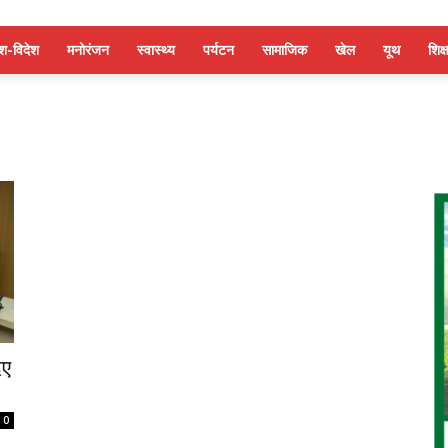
ेश-विदेश
मनोरंजन
स्वास्थ्य
पर्यटन
सामाजिक
खेल
यूथ
शिक्ष
िए
0