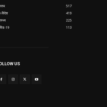
राध
517
श-विदेश
419
ास्थ्य
225
विड-19
113
OLLOW US