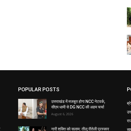
POPULAR POSTS
P
उत्तराखंड में मजबूत होगा NCC नेटवर्क,
ब्र
सीएम धामी से DG NCC की अहम चर्चा
उत
August 6, 2026
रा
सा
र
नारी शक्ति को सलाम: तीलू रौतेली पुरस्कार