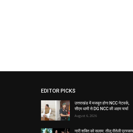
EDITOR PICKS
उत्तराखंड में मजबूत होगा NCC नेटवर्क,
सीएम धामी से DG NCC की अहम चर्चा
August 6, 2026
नारी शक्ति को सलाम: तीलू रौतेली पुरस्का