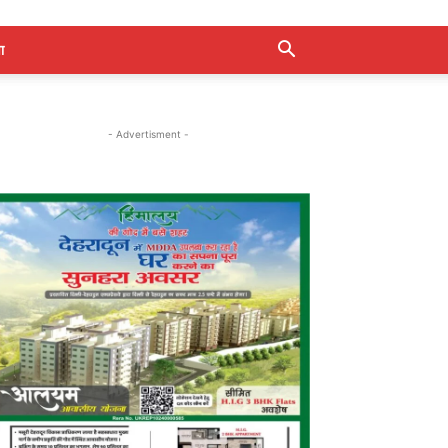
ा
- Advertisment -