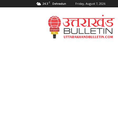
C
24.3
Friday, August 7, 2026
Dehradun
Uttarakahnd
Bulletin