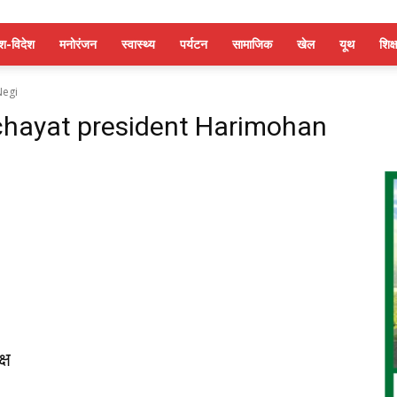
ेश-विदेश
मनोरंजन
स्वास्थ्य
पर्यटन
सामाजिक
खेल
यूथ
शिक्ष
Negi
chayat president Harimohan
्ष