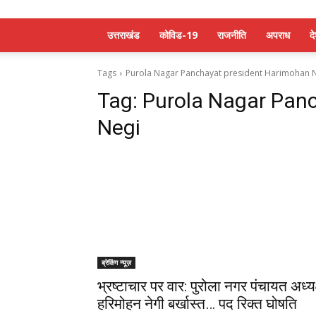
उत्तराखंड
कोविड-19
राजनीति
अपराध
द
Tags
Purola Nagar Panchayat president Harimohan 
Tag:
Purola Nagar Pan
Negi
ब्रेकिंग न्यूज़
भ्रष्टाचार पर वार: पुरोला नगर पंचायत अध्यक
हरिमोहन नेगी बर्खास्त… पद रिक्त घोषति