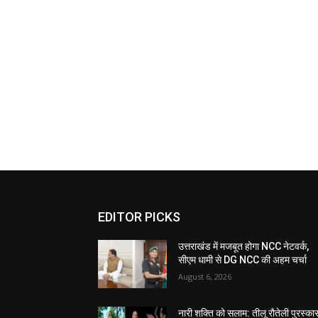
EDITOR PICKS
उत्तराखंड में मजबूत होगा NCC नेटवर्क,
सीएम धामी से DG NCC की अहम चर्चा
August 6, 2026
नारी शक्ति को सलाम: तीलू रौतेली पुरस्का