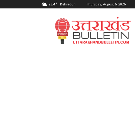
C
23.4
Thursday, August 6, 2026
Dehradun
Uttarakahnd
Bulletin