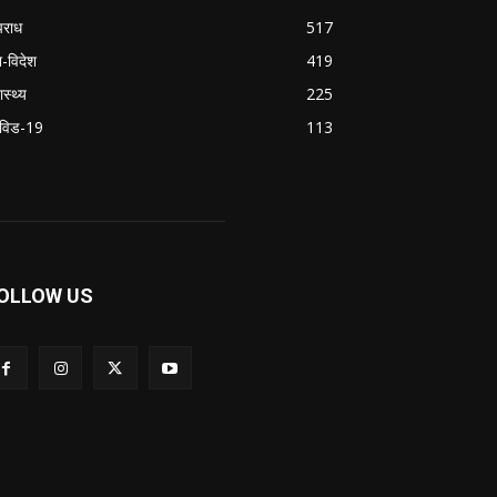
राध
517
श-विदेश
419
ास्थ्य
225
विड-19
113
OLLOW US