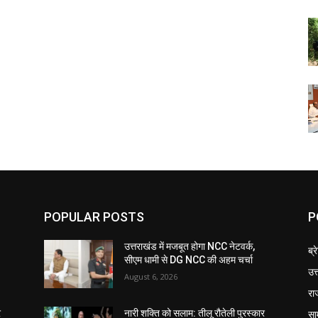
POPULAR POSTS
P
उत्तराखंड में मजबूत होगा NCC नेटवर्क,
ब्र
सीएम धामी से DG NCC की अहम चर्चा
उत
August 6, 2026
रा
सा
र
नारी शक्ति को सलाम: तीलू रौतेली पुरस्कार