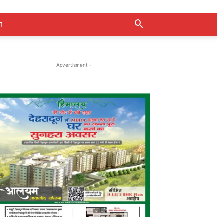
ा
- Advertisment -