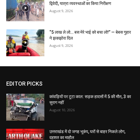
द्विवेदी, यात्रा व्यवस्थाओं का किया निरीक्षण
August 9, 2026
“5 लाख ले लो… बस मेरे भाई को बचा लो!” — बेबस गुहार
ने झकझोरा दिल
August 9, 2026
EDITOR PICKS
कांवड़ियों पर टूटा काल: सड़क हादसों में 5 की मौत, 3 का
सुराग नहीं
August 10, 2026
उत्तराखंड में दो जगह भूकंप, घरों से बाहर निकले लोग,
दहशत का माहौल