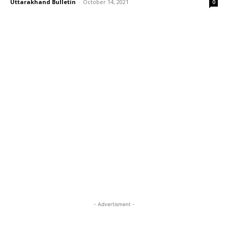
Uttarakhand Bulletin
-
October 14, 2021
0
- Advertisment -