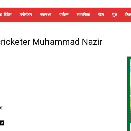
ेश-विदेश
मनोरंजन
स्वास्थ्य
पर्यटन
सामाजिक
खेल
यूथ
शिक्ष
 cricketer Muhammad Nazir
का
0