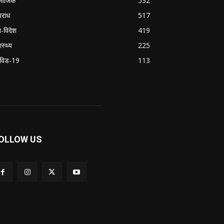
माजिक
532
राध
517
श-विदेश
419
ास्थ्य
225
विड-19
113
OLLOW US