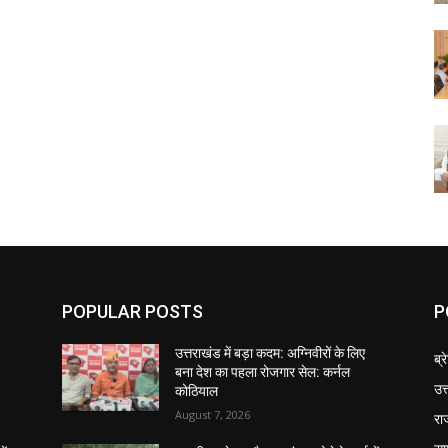
POPULAR POSTS
P
उत्तराखंड में बड़ा कदम: अग्निवीरों के लिए
ब्र
बना देश का पहला रोजगार सेल: कर्नल
उत
कोठियाल
August 7, 2026
रा