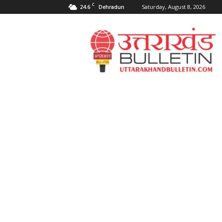
C
24.6
Saturday, August 8, 2026
Dehradun
Uttarakahnd
Bulletin