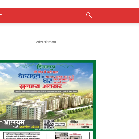
ा
- Advertisment -