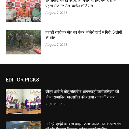
उत्तराखंड में बड़ा कदम: अग्निवीरों के लिए बना देश का
पहला रोजगार सेल: कर्नल कोठियाल
August 7, 2026
पहाड़ी रास्ते पर मौत का मंजर: बोलेरो खाई में गिरी, 5 लोगों
की मौत
August 7, 2026
EDITOR PICKS
सीएम धामी ने तीलू रौतेली व आंगनबाड़ी कार्यकत्रियों को
किया सम्मानित, मातृशक्ति को बताया राज्य की ताकत
August 8, 2026
गंगोत्री हाईवे पर बड़ा हादसा टला: पापड़ गाड के पास गंगा