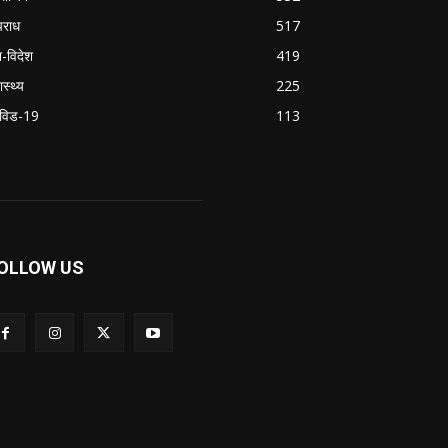
राध
517
श-विदेश
419
ास्थ्य
225
विड-19
113
OLLOW US