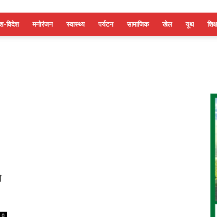
ेश-विदेश
मनोरंजन
स्वास्थ्य
पर्यटन
सामाजिक
खेल
यूथ
शिक्ष
े
0