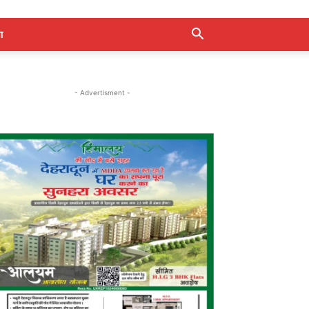
ा
- Advertisment -