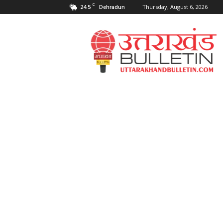
C
24.5
Thursday, August 6, 2026
Dehradun
Uttarakahnd
Bulletin