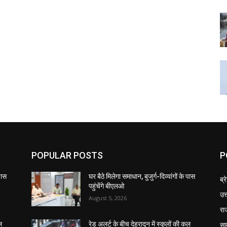
POPULAR POSTS
P
 पास
घर बैठे मिलेगा समाधान, बुजुर्ग-दिव्यांगों के पास
ब्र
पहुंचेंगे बीएलओ
उत
August 5, 2026
रा
सा
ल
रेड अलर्ट के बीच देहरादून में स्कूलों की कल