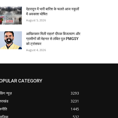
देहरादून में भारी बारिश के चलते आज स्कूलों
में अवकाश घोषित
August 5, 2026
आखिरकार मिली राहत! दीपक बिजल्वाण और
ग्रामीणों की मेहनत से लंबित पुल PMGSY
को ट्रांसफर
August 4, 2026
OPULAR CATEGORY
ेकिंग न्यूज़
3293
्तराखंड
3231
जनीति
1445
माजिक
532