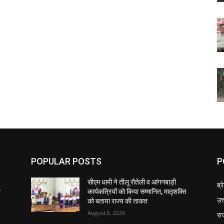
POPULAR POSTS
P
सीएम धामी ने तीलू रौतेली व आंगनबाड़ी
ब्र
ि
कार्यकत्रियों को किया सम्मानित, मातृशक्ति
उत
को बताया राज्य की ताकत
August 8, 2026
रा