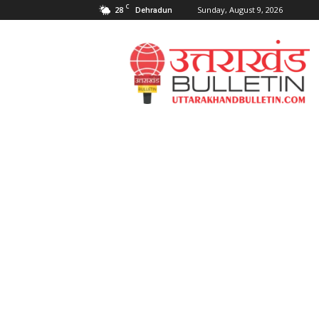
C
28
Sunday, August 9, 2026
Dehradun
Uttarakahnd
Bulletin