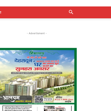
ा
- Advertisment -