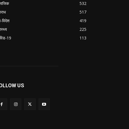
माजिक
532
राध
517
श-विदेश
419
ास्थ्य
225
विड-19
113
OLLOW US