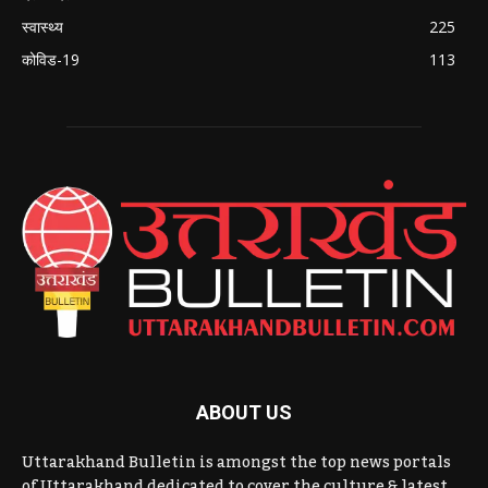
स्वास्थ्य
225
कोविड-19
113
ABOUT US
Uttarakhand Bulletin is amongst the top news portals
of Uttarakhand dedicated to cover the culture & latest