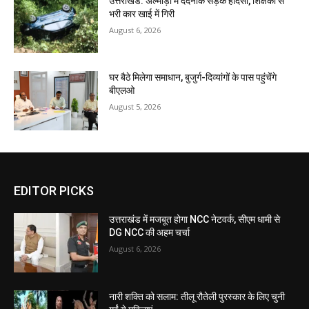
उत्तराखंड: अल्मोड़ा में दर्दनाक सड़क हादसा, शिक्षकों से
भरी कार खाई में गिरी
August 6, 2026
घर बैठे मिलेगा समाधान, बुजुर्ग-दिव्यांगों के पास पहुंचेंगे
बीएलओ
August 5, 2026
EDITOR PICKS
उत्तराखंड में मजबूत होगा NCC नेटवर्क, सीएम धामी से
DG NCC की अहम चर्चा
August 6, 2026
नारी शक्ति को सलाम: तीलू रौतेली पुरस्कार के लिए चुनी