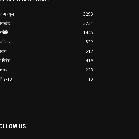
ेकिंग न्यूज़
3293
्तराखंड
3231
जनीति
1445
माजिक
532
राध
517
श-विदेश
419
ास्थ्य
225
विड-19
113
OLLOW US