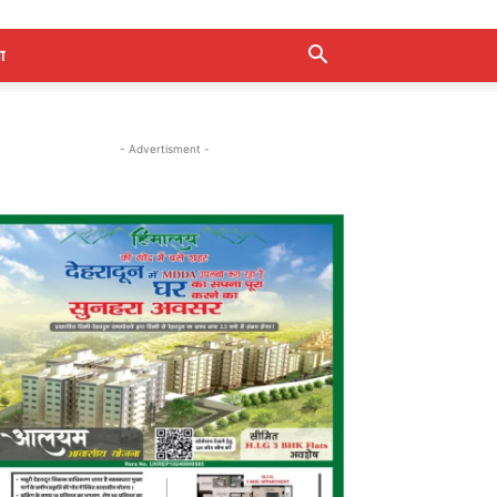
ा
- Advertisment -