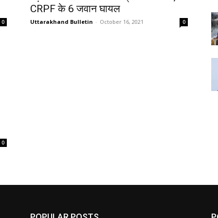
CRPF के 6 जवान घायल
Uttarakhand Bulletin
-
October 16, 2021
0
0
0
POPULAR POSTS
P