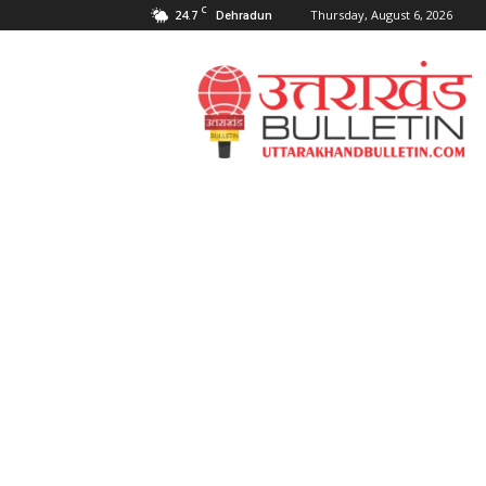
C
24.7
Thursday, August 6, 2026
Dehradun
Uttarakahnd
Bulletin