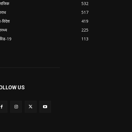
माजिक
532
राध
517
श-विदेश
419
ास्थ्य
225
विड-19
113
OLLOW US