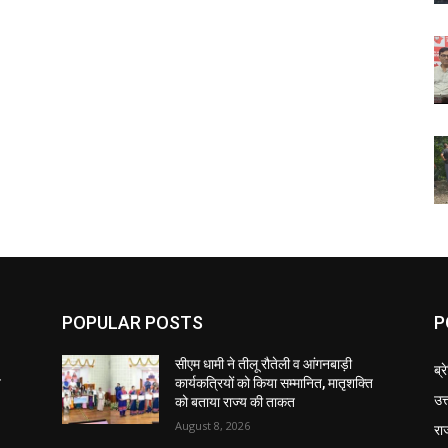
POPULAR POSTS
P
सीएम धामी ने तीलू रौतेली व आंगनबाड़ी
ब्र
ि
कार्यकत्रियों को किया सम्मानित, मातृशक्ति
उत
को बताया राज्य की ताकत
August 8, 2026
रा