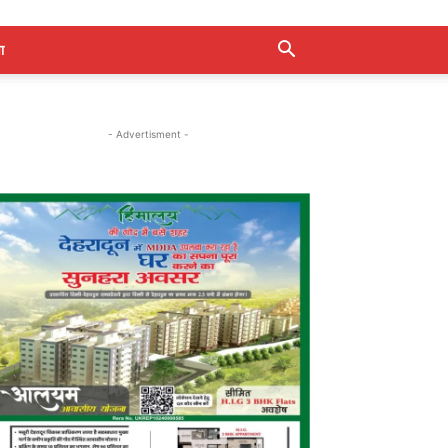
ा
- Advertisment -