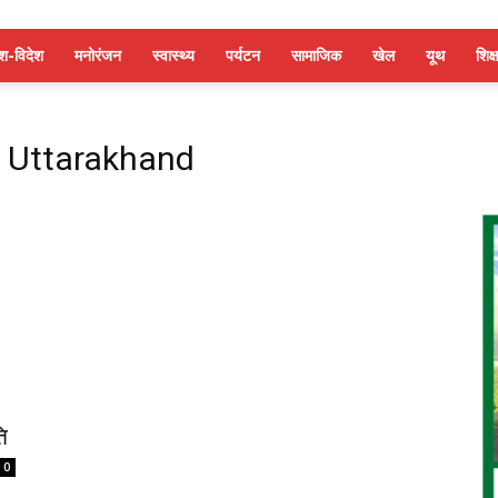
ेश-विदेश
मनोरंजन
स्वास्थ्य
पर्यटन
सामाजिक
खेल
यूथ
शिक्ष
to Uttarakhand
ि
0