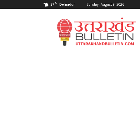
C
27
Sunday, August 9, 2026
Dehradun
Uttarakahnd
Bulletin