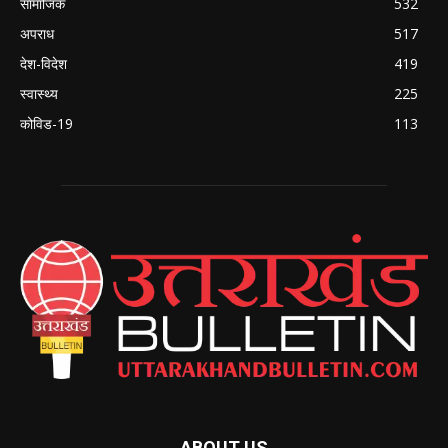
सामाजिक
532
अपराध
517
देश-विदेश
419
स्वास्थ्य
225
कोविड-19
113
ABOUT US