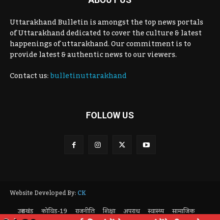
Uttarakhand Bulletin is amongst the top news portals
of Uttarakhand dedicated to cover the culture & latest
happenings of uttarakhand. Our commitment is to
provide latest & authentic news to our viewers.
Contact us:
bulletinuttarakhand
FOLLOW US
Website Developed By:
CK
उत्तराखंड
कोविड-19
राजनीति
शिक्षा
अपराध
स्वास्थ्य
सामाजिक