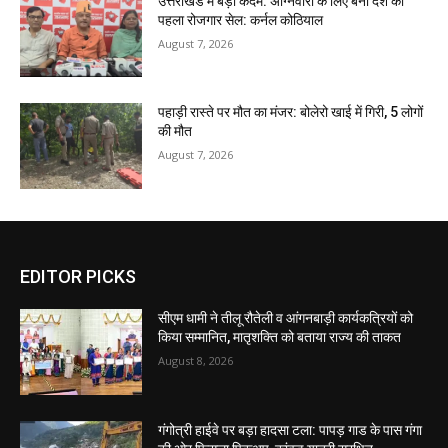
उत्तराखंड में बड़ा कदम: अग्निवीरों के लिए बना देश का
पहला रोजगार सेल: कर्नल कोठियाल
August 7, 2026
पहाड़ी रास्ते पर मौत का मंजर: बोलेरो खाई में गिरी, 5 लोगों
की मौत
August 7, 2026
EDITOR PICKS
सीएम धामी ने तीलू रौतेली व आंगनबाड़ी कार्यकत्रियों को
किया सम्मानित, मातृशक्ति को बताया राज्य की ताकत
August 8, 2026
गंगोत्री हाईवे पर बड़ा हादसा टला: पापड़ गाड के पास गंगा