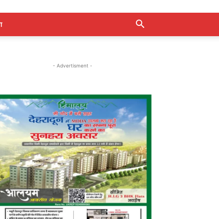
ा
- Advertisment -