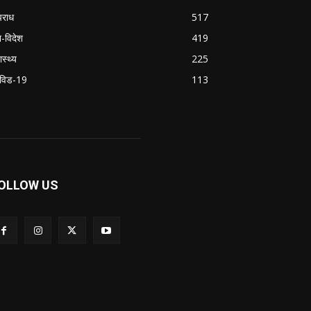
राध
517
श-विदेश
419
ास्थ्य
225
विड-19
113
OLLOW US