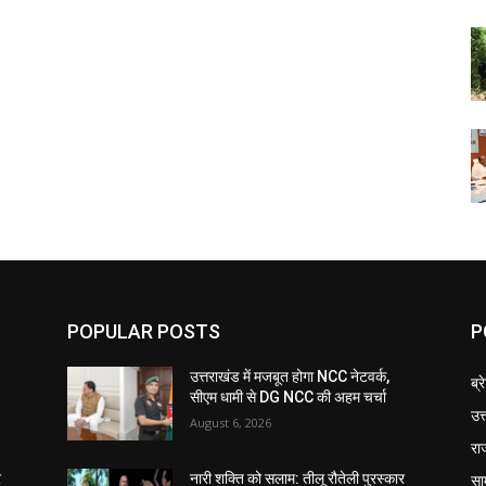
POPULAR POSTS
P
उत्तराखंड में मजबूत होगा NCC नेटवर्क,
ब्र
सीएम धामी से DG NCC की अहम चर्चा
उत
August 6, 2026
रा
सा
र
नारी शक्ति को सलाम: तीलू रौतेली पुरस्कार