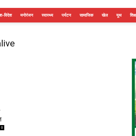
ेश-विदेश
मनोरंजन
स्वास्थ्य
पर्यटन
सामाजिक
खेल
यूथ
शिक्ष
live
ी
त
0