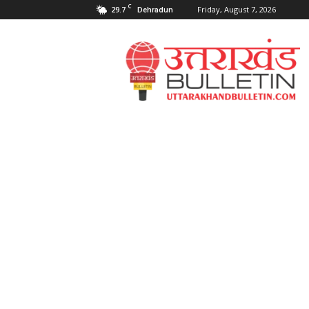
C
29.7
Friday, August 7, 2026
Dehradun
Uttarakahnd
Bulletin